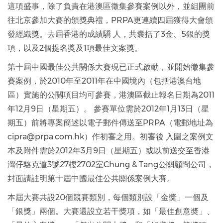
這項盛事，除了負責在港澳區徵集參賽案例以外，並組團前
往北京參加大賽的頒獎典禮，PRPA更連續四屆獲得大會頒
發經織獎。去屆香港的成績驕 人，共囊括了3金、5銀的獎
項，以及2個提名獎及1項最佳文案獎。
第十屆中國最佳公共關係大賽現已正式啟動，並開始徵集參
賽案例，於2010年至2011年在中國境內（包括港澳台地
區）實施的公關項目均可參賽，港澳區截止報名日期為2011
年12月9日（星期五）。 參賽單位需於2012年1月13日（星
期五）前將專案簡述以電子郵件傳送至PRPA（電郵地址為
cipra@prpa.com.hk）作初審之用。初審後 入圍之案例文
本及附件需於2012年3月9日（星期五）或以前送交至香港
灣仔駱克道3號27樓2702室Chung & Tang公關顧問公司，
封面請註明第十屆中國最佳公共關係案例大賽。
本屆大賽共設20個競賽類別，每個類別設「金獎」一個及
「銀獎」兩個。大賽還設立若干獎項，如「最佳創意奬」、