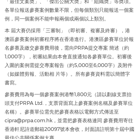
「最佳文案奬」、「傑出公關大奬」和「組織奬」等奬項。
各單位報送參賽案例數量不限，但每個類別只能報送一個案
例，同一個案例不能申報兩個或兩個以上類別。
本 屆大賽仍採用「三審制」（即初審、複審及終審），港
澳區參賽案例初審程序將在香港進行。港澳區參賽單位於報
名參賽及繳交參賽費用後，需向PRPA提交專案 簡述（約
1,000字），初審結果由本會直接通知各參賽單位。初審後
入圍的案例需提交專案報告（約5,000至6,000字）及附件
（如媒體剪報、活動相 片等）。所有參賽資料需以簡體字
書寫。
參賽費用為每一個參賽案例港幣1,800元（請以劃線支票抬
頭支付PRPA Ltd.，支票背面寫上參賽案例名稱及參賽單位
名稱）。參賽單位需先把參賽表格以電郵方式傳送至
cipra@prpa.com.hk，並需把參賽表格連同 參賽費用寄往
香港軒尼詩道郵箱20097號本會收，封面請註明第十屆中國
最佳公共關係案例大賽。