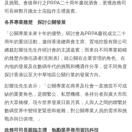
及挑戰。會後舉行之PRPA二十周年慶祝酒會，更獲政務司
司長林鄭月娥女士蒞臨作主禮嘉賓。
各界專業翹楚 探討公關發展
「公關專業未來十年的優勢」研討會為PRPA慶祝成立二十
周年的重頭活動，邀得香港總商會主席、置地控股有限公司
總裁彭耀佳先生作研討會的主講嘉賓；而來自不同專業範疇
的翹楚亦擔任講者(見附表)，就公關在企業管理的角色、在
內地的發展及在數碼年代的挑戰和機遇作分享，從不同角度
探討香港以至大中華地區公關行業的發展方向。
彭耀佳先生表示：「公關專業在商界及社會一直擔當不可或
缺的重要角色，是聯繫公、私營機構、各持分者與廣大市民
的大眾橋樑。現今世界發展日新月異，人與人之間的聯繫於
數碼世界中變得更緊密和複雜，對公關專業人員的需求和挑
戰亦與日俱增。」
政務司司長親臨主禮 勉勵業界善用資訊科技