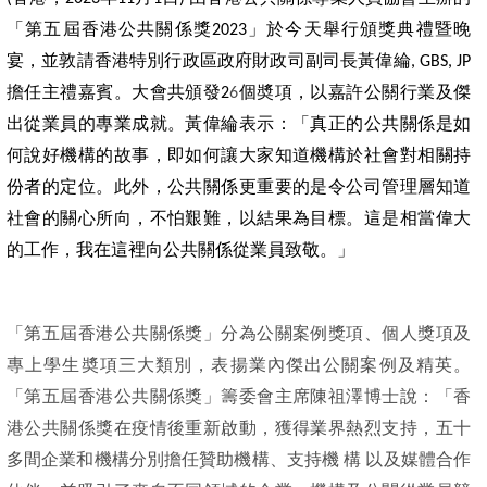
「第五屆香港公共關係獎2023」於今天舉行頒獎典禮暨晚
宴，並敦請香港特別行政區政府財政司副司長黃偉綸, GBS, JP
嘉許公關行業及傑
擔任主禮嘉賓。大會共頒發2
6
個奬項，以
出從業員的專業成就。
黃偉綸表示：「真正的公共關係是如
何說好機構的故事，即如何讓大家知道機構於社會對相關持
份者的定位。此外，公共關係更重要的是令公司管理層知道
社會的關心所向，不怕艱難，以結果為目標。這是相當偉大
的工作，我在這裡向公共關係從業員致敬。」
「第五屆香港公共關係獎」分為公關案例獎項、個人獎項及
專上學生奬項三大類別，表揚業內傑出公關案例及精英。
「第五屆香港公共關係獎」籌委會主席陳祖澤博士說：「香
港公共關係獎在疫情後重新啟動，獲得業界熱烈支持，五十
多間企業和機構分別擔任贊助機構、支持機 構 以及媒體合作