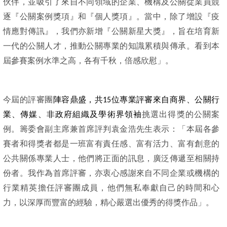
伙伴，並吸引了來自不同領域的企業、機構及公關從業員競
逐『公關案例獎項』和『個人獎項』。當中，除了增設『疫
情應對傳訊』，我們亦新增『公關新星大獎』，旨在培育新
一代的公關人才，推動公關專業的知識累積與傳承。看到本
屆參賽案例水準之高，各有千秋，倍感欣慰」。
今屆的評審團
陣容鼎盛，共15位專業評審來自商界、公關行
業、傳媒、非政府組織及學術界領袖
挑選出得獎的公關案
例。籌委會副主席兼首席評判袁金浩先生表示：「本屆各參
賽者和得獎者都是一班富有責任感、富有活力、富有創意的
公共關係專業人士，他們將正面的訊息，廣泛傳遞至相關持
份者。我作為首席評審，亦衷心感謝來自不同企業或機構的
行業精英擔任評審團成員，他們無私奉獻自己的時間和心
力，以深厚而豐富的經驗，精心嚴選出優秀的得獎作品」。