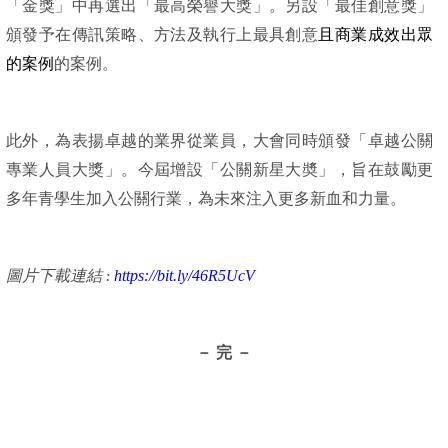
「金獎」中再選出「最高榮譽大獎」。另設「最佳創意獎」
且商業成效出眾
頒發予在傳訊策略、方法及執行上最具創意
的案例
的案例。
此外，為表揚卓越的業界從業員，大會同時頒發「卓越公關
專業人員大獎」。今屆增設「公關新星大奬」，旨在鼓勵更
學生加入公關行業，為未來注入更多新血和力量
多年青
。
https://bit.ly/46R5UcV
圖片下載連結 :
－ 完 －