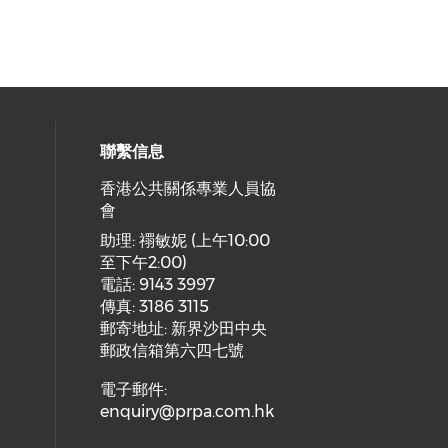
聯繫信息
香港公共關係專業人員協
會
cial media on facebook (opens in 
 social media on linkedin (opens i
 our social media on instagram (o
助理: 禤敏妮 (上午10:00
至下午2:00)
電話: 9143 3997
傳真: 3186 3115
郵寄地址: 新界沙田中央
郵政信箱第六四七號
電子郵件:
enquiry@prpa.com.hk