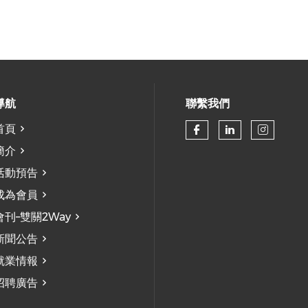
導航
聯繫我們
首頁
Check our so
Check our
Check
簡介
活動預告
成為會員
會刊–雙關2Way
新聞公告
就業情報
招聘廣告