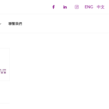
ENG
中文
Check our social 
Check our soci
Check our 
聯繫我們